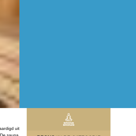
aardigd uit
. De sauna