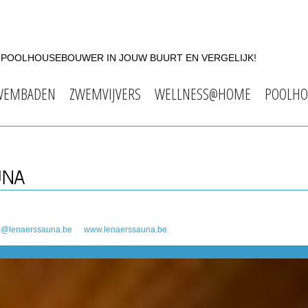
F POOLHOUSEBOUWER IN JOUW BUURT EN VERGELIJK!
WEMBADEN
ZWEMVIJVERS
WELLNESS@HOME
POOLHO
UNA
o@lenaerssauna.be
www.lenaerssauna.be