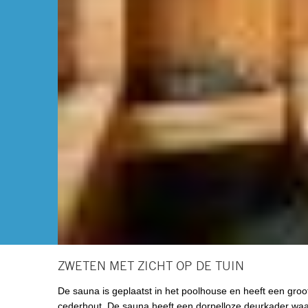
ZWETEN MET ZICHT OP DE TUIN
De sauna is geplaatst in het poolhouse en heeft een groot 
cederhout. De sauna heeft een dorpelloze deurkader waarn