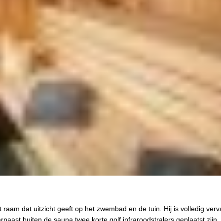
raam dat uitzicht geeft op het zwembad en de tuin. Hij is volledig verv
aast buiten de sauna twee korte golf infraroodstralers geplaatst zijn