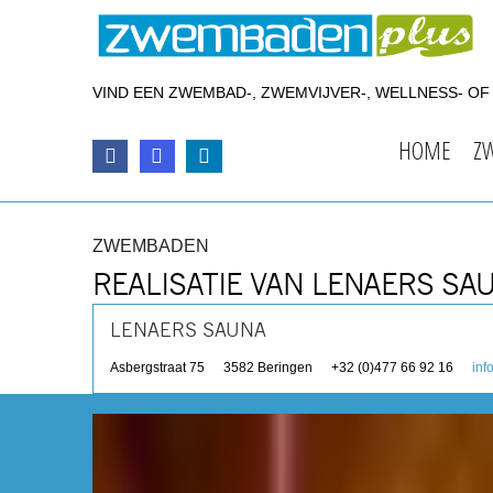
VIND EEN ZWEMBAD-, ZWEMVIJVER-, WELLNESS- O
HOME
Z
ZWEMBADEN
REALISATIE VAN LENAERS SA
LENAERS SAUNA
Asbergstraat 75
3582
Beringen
+32 (0)477 66 92 16
inf