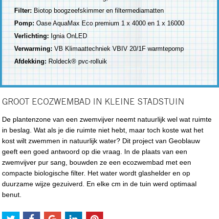
Filter:
Biotop boogzeefskimmer en filtermediamatten
Pomp:
Oase AquaMax Eco premium 1 x 4000 en 1 x 16000
Verlichting:
Ignia OnLED
Verwarming:
VB Klimaattechniek VBIV 20/1F warmtepomp
Afdekking:
Roldeck® pvc-rolluik
GROOT ECOZWEMBAD IN KLEINE STADSTUIN
De plantenzone van een zwemvijver neemt natuurlijk wel wat ruimte
in beslag. Wat als je die ruimte niet hebt, maar toch koste wat het
kost wilt zwemmen in natuurlijk water? Dit project van Geoblauw
geeft een goed antwoord op die vraag. In de plaats van een
zwemvijver pur sang, bouwden ze een ecozwembad met een
compacte biologische filter. Het water wordt glashelder en op
duurzame wijze gezuiverd. En elke cm in de tuin werd optimaal
benut.