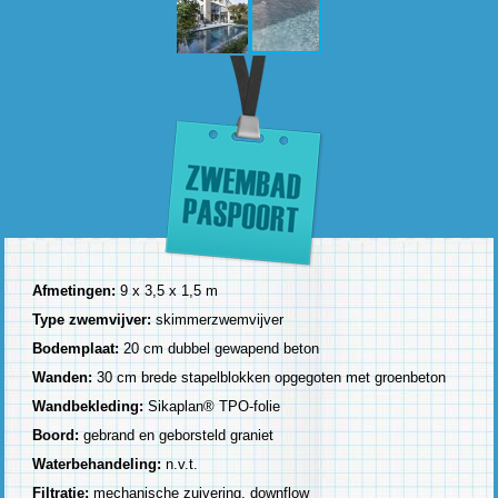
Afmetingen:
9 x 3,5 x 1,5 m
Type zwemvijver:
skimmerzwemvijver
Bodemplaat:
20 cm dubbel gewapend beton
Wanden:
30 cm brede stapelblokken opgegoten met groenbeton
Wandbekleding:
Sikaplan® TPO-folie
Boord:
gebrand en geborsteld graniet
Waterbehandeling:
n.v.t.
Filtratie:
mechanische zuivering, downflow