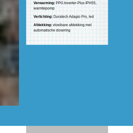
Verwarming:
PPG Inverter-Plus IPH55,
warmtepomp
Verlichting:
Duratech Adagio Pro, led
Afdekking:
vloeibare afdekking met
automatische dosering