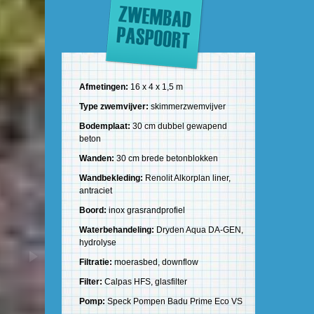
Afmetingen:
16 x 4 x 1,5 m
Type zwemvijver:
skimmerzwemvijver
Bodemplaat:
30 cm dubbel gewapend
beton
Wanden:
30 cm brede betonblokken
Wandbekleding:
Renolit Alkorplan liner,
antraciet
Boord:
inox grasrandprofiel
Waterbehandeling:
Dryden Aqua DA-GEN,
hydrolyse
Filtratie:
moerasbed, downflow
Filter:
Calpas HFS, glasfilter
Pomp:
Speck Pompen Badu Prime Eco VS