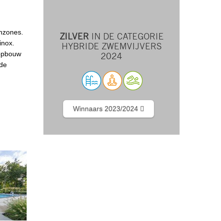
enzones.
ZILVER
IN DE CATEGORIE
inox.
HYBRIDE ZWEMVIJVERS
 opbouw
2024
 de
Winnaars 2023/2024