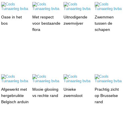
Oase in het
Met respect
Uitnodigende
Zwemmen
bos
voor bestaande
zwemvijver
tussen de
flora
schapen
Afgewerkt met
Mooie glooiing
Unieke
Prachtig zicht
hergebruikte
vs rechte rand
zwemsloot
op Brusselse
Belgisch arduin
rand