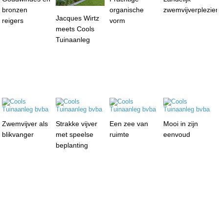
bronzen
organische
zwemvijverplezier
Jacques Wirtz
reigers
vorm
meets Cools
Tuinaanleg
Zwemvijver als
Strakke vijver
Een zee van
Mooi in zijn
blikvanger
met speelse
ruimte
eenvoud
beplanting