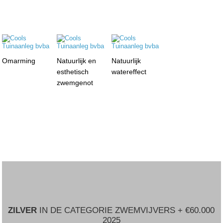
Omarming
Natuurlijk en
Natuurlijk
esthetisch
watereffect
zwemgenot
ZILVER
IN DE CATEGORIE ZWEMVIJVERS + €60.000
2025