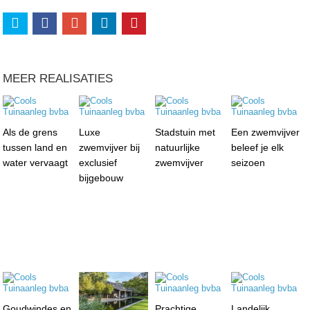
MEER REALISATIES
Als de grens
Luxe
Stadstuin met
Een zwemvijver
tussen land en
zwemvijver bij
natuurlijke
beleef je elk
water vervaagt
exclusief
zwemvijver
seizoen
bijgebouw
Goudwindes en
Prachtige
Landelijk