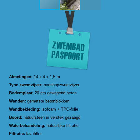
Afmetingen:
14 x 4 x 1,5 m
Type zwemvijver:
overloopzwemvijver
Bodemplaat:
20 cm gewapend beton
Wanden:
gemetste betonblokken
Wandbekleding:
isofoam + TPO-folie
Boord:
natuursteen in verstek gezaagd
Waterbehandeling:
natuurlijke filtratie
Filtratie:
lavafilter