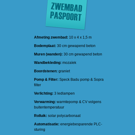
Afmeting zwembad:
10 x 4 x 1,5 m
Bodemplaat:
30 cm gewapend beton
Muren (wanden):
30 cm gewapend beton
Wandbekleding:
mozaïek
Boordstenen:
graniet
Pomp & Filter:
Speck Badu pomp & Sopra
filter
Verlichting:
3 ledlampen
Verwarming:
warmtepomp & CV volgens
buitentemperatuur
Rolluik:
solar polycarbonaat
Automatisatie:
energiebesparende PLC-
sturing