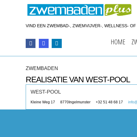
VIND EEN ZWEMBAD-, ZWEMVIJVER-, WELLNESS- O
HOME
Z
ZWEMBADEN
REALISATIE VAN WEST-POOL
WEST-POOL
Kleine Weg 17
8770
Ingelmunster
+32 51 48 68 17
info