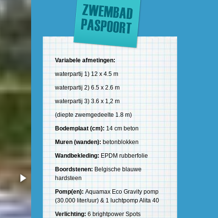
Variabele afmetingen:
waterpartij 1) 12 x 4.5 m
waterpartij 2) 6.5 x 2.6 m
waterpartij 3) 3.6 x 1,2 m
(diepte zwemgedeelte 1.8 m)
Bodemplaat (cm):
14 cm beton
Muren (wanden):
betonblokken
Wandbekleding:
EPDM rubberfolie
Boordstenen:
Belgische blauwe
hardsteen
Pomp(en):
Aquamax Eco Gravity pomp
(30.000 liter/uur) & 1 luchtpomp Alita 40
Verlichting:
6 brightpower Spots