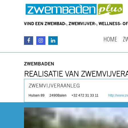
VIND EEN ZWEMBAD-, ZWEMVIJVER-, WELLNESS- 
HOME
Z
ZWEMBADEN
REALISATIE VAN ZWEMVIJVE
ZWEMVIJVERAANLEG
Hulsen 89
2490
Balen
+32 472 31 33 11
http://www.