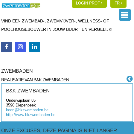
LOGIN PROF
FR
VIND EEN ZWEMBAD-, ZWEMVIJVER-, WELLNESS- OF
POOLHOUSEBOUWER IN JOUW BUURT EN VERGELIJK!
ZWEMBADEN
REALISATIE VAN B&K ZWEMBADEN
B&K ZWEMBADEN
Onderwijslaan 85
3590
Diepenbeek
koen@bkzwembaden.be
http://www.bkzwembaden.be
ONZE EXCUSES, DEZE PAGINA IS NIET LANGER