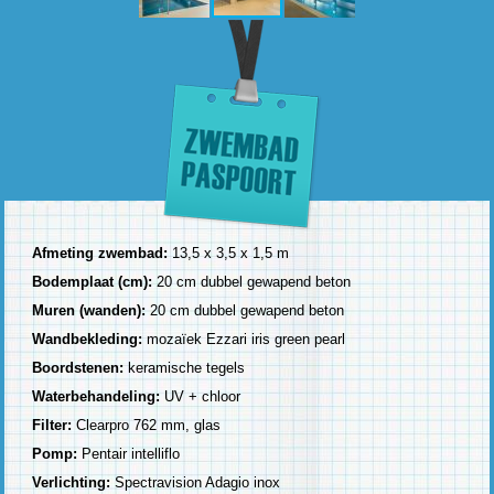
Afmeting zwembad:
13,5 x 3,5 x 1,5 m
Bodemplaat (cm):
20 cm dubbel gewapend beton
Muren (wanden):
20 cm dubbel gewapend beton
Wandbekleding:
mozaïek Ezzari iris green pearl
Boordstenen:
keramische tegels
Waterbehandeling:
UV + chloor
Filter:
Clearpro 762 mm, glas
Pomp:
Pentair intelliflo
Verlichting:
Spectravision Adagio inox