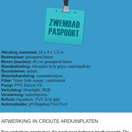
Afmeting zwembad:
10 x 4 x 1,5 m
Bodemplaat:
gewapend beton
Muren (wanden):
40 cm gewapend beton
Wandbekleding:
Alkorplan licht grijze zwembadfolie
Boordstenen:
arduin
Waterbehandeling:
zoutelektrolyse
Filter:
Triton Side mount, zand-kiezel
Pomp:
PPG Deluxe VS
Verlichting:
Moonlight, RGB
Verwarming:
warmtepomp
Rolluik:
Aquadeck, PVC licht grijs
Automatisatie:
pH Regeling Prim Evol
AFWERKING IN CROUTE ARDUINPLATEN
Een onderloop zwemvijver die nooit naar behoren heeft gewerkt. Die