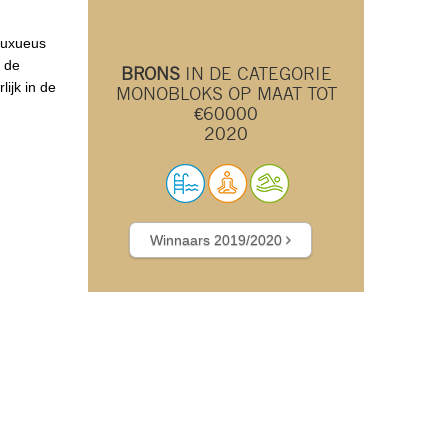
 luxueus
n de
BRONS
IN DE CATEGORIE
ijk in de
MONOBLOKS OP MAAT TOT
€60000
2020
Winnaars 2019/2020