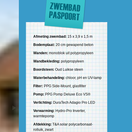
Afmeting zwembad:
15 x 3,9 x 1,5 m
Bodemplaat:
20 cm gewapend beton
Wanden:
monoblok uit polypropyleen
Wandbekleding:
polypropyleen
Boordsteen:
Oud Luikse steen
Waterbehandeling:
chloor, pH en UV-lamp
Filter:
PPG Side-Mount, glasfilter
Pomp:
PPG Pomp Deluxe Eco VS®
Verlichting:
DuraTech Adagio Pro LED
Verwarming:
Hydro-Pro Inverter,
warmtepomp
Afdekking:
T&A solar polycarbonaat-
rolluik, zwart