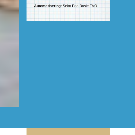
Automatisering:
Seko PoolBasic EVO