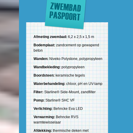
Afmeting zwembad:
6,2 x 2,5 x 1,5 m
Bodemplaat:
zandcement op gewapend
beton
Wanden:
Niveko Polystone, polypropyleen
Wandbekleding:
polypropyleen
Boordsteen:
keramische tegels
Waterbehandeling:
chloor, pH en UV-lamp
Filter:
Starline® Side-Mount, zandfilter
Pomp:
Starline® SHC VF
Verlichting:
Behncke Eva LED
Verwarming:
Behncke RVS
warmtewisselaar
Afdekking:
thermische deken met