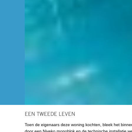
EEN TWEEDE LEVEN
Toen de eigenaars deze woning kochten, bleek het binnen
door een Niveko monoblok en de technische installatie w