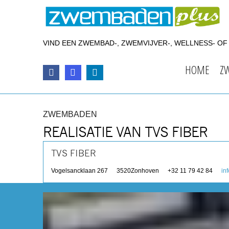
VIND EEN ZWEMBAD-, ZWEMVIJVER-, WELLNESS- O
HOME
Z
ZWEMBADEN
REALISATIE VAN TVS FIBER
TVS FIBER
Vogelsancklaan 267
3520
Zonhoven
+32 11 79 42 84
in