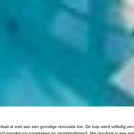
bad al snel aan een grondige renovatie toe. De kuip werd volledig ve
erd nauwkeurig nagekeken en geoptimaliseerd. Het resultaat is een pre