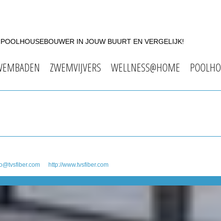
F POOLHOUSEBOUWER IN JOUW BUURT EN VERGELIJK!
WEMBADEN
ZWEMVIJVERS
WELLNESS@HOME
POOLHO
fo@tvsfiber.com
http://www.tvsfiber.com