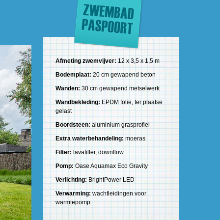
Afmeting zwemvijver:
12 x 3,5 x 1,5 m
Bodemplaat:
20 cm gewapend beton
Wanden:
30 cm gewapend metselwerk
Wandbekleding:
EPDM folie, ter plaatse
gelast
Boordsteen:
aluminium grasprofiel
Extra waterbehandeling:
moeras
Filter:
lavafilter, downflow
Pomp:
Oase Aquamax Eco Gravity
Verlichting:
BrightPower LED
Verwarming:
wachtleidingen voor
warmtepomp