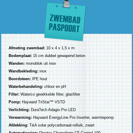
Afmeting zwembad:
10 x 4 x 1,5 x m
Bodemplaat:
15 cm dubbel gewapend beton
Wanden:
monoblok uit inox
Wandbekleding:
inox
Boordsteen:
IPE hout
Waterbehandeling:
chloor en pH
Filter:
Waterco gewikkelde filter, glasfilter
Pomp:
Hayward TriStar™ VSTD
Verlichting:
DuraTech Adagio Pro LED
Verwarming:
Hayward EnergyLine Pro Inverter, warmtepomp
Afdekking:
T&A solar polycarbonaat-rolluik, zwart
Automatisering:
Dinotec Chemoform CF Control 100