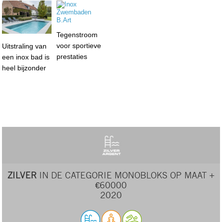
Tegenstroom
voor sportieve
Uitstraling van
prestaties
een inox bad is
heel bijzonder
ZILVER
IN DE CATEGORIE MONOBLOKS OP MAAT +
€60000
2020