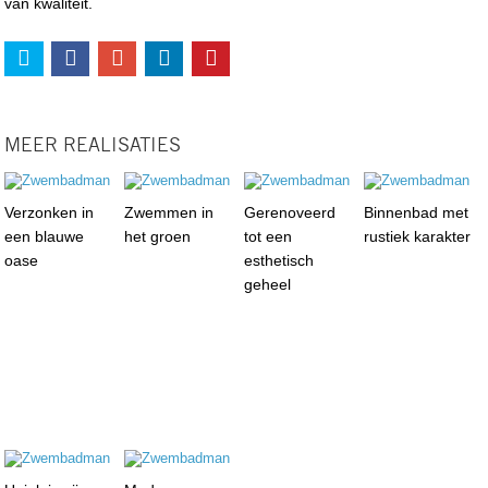
van kwaliteit.
MEER REALISATIES
Verzonken in
Zwemmen in
Gerenoveerd
Binnenbad met
een blauwe
het groen
tot een
rustiek karakter
oase
esthetisch
geheel