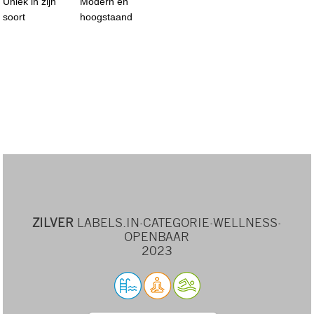
Uniek in zijn
Modern en
soort
hoogstaand
ZILVER
LABELS.IN-CATEGORIE-WELLNESS-
OPENBAAR
2023