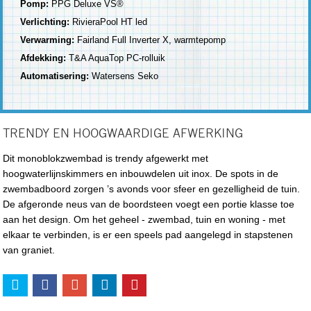
Pomp:
PPG Deluxe VS®
Verlichting:
RivieraPool HT led
Verwarming:
Fairland Full Inverter X, warmtepomp
Afdekking:
T&A AquaTop PC-rolluik
Automatisering:
Watersens Seko
TRENDY EN HOOGWAARDIGE AFWERKING
Dit monoblokzwembad is trendy afgewerkt met
hoogwaterlijnskimmers en inbouwdelen uit inox. De spots in de
zwembadboord zorgen ’s avonds voor sfeer en gezelligheid de tuin.
De afgeronde neus van de boordsteen voegt een portie klasse toe
aan het design. Om het geheel - zwembad, tuin en woning - met
elkaar te verbinden, is er een speels pad aangelegd in stapstenen
van graniet.