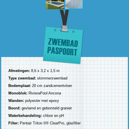
Afmetingen:
8,6 x 3,2 x 1,5 m
Type zwembad:
skimmerzwembad
Bodemplaat:
20 cm zandcementvloer
Monoblok:
RivieraPool Ancona
Wanden:
polyester met epoxy
Boord:
gevlamd en geborsteld graniet
Waterbehandeling:
chloor en pH
Filter:
Pentair Triton II® ClearPro, glasfilter