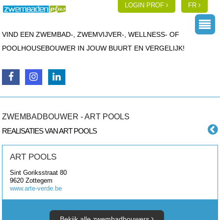
LOGIN PROF
FR
VIND EEN ZWEMBAD-, ZWEMVIJVER-, WELLNESS- OF
POOLHOUSEBOUWER IN JOUW BUURT EN VERGELIJK!
ZWEMBADBOUWER - ART POOLS
REALISATIES VAN ART POOLS
ART POOLS
Sint Goriksstraat 80
9620
Zottegem
www.arte-verde.be
Bekijk alle zwembadbouwers