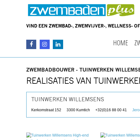
VIND EEN ZWEMBAD-, ZWEMVIJVER-, WELLNESS- 
HOME
Z
ZWEMBADBOUWER - TUINWERKEN WILLEMS
REALISATIES VAN TUINWERK
TUINWERKEN WILLEMSENS
Kerkomstraat 152
3300
Kumtich
+32(0)16 88 00 41
Jer