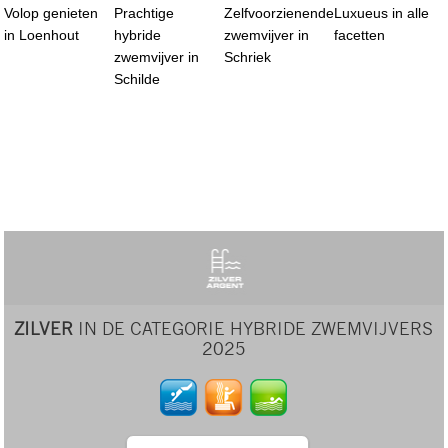
Volop genieten
Prachtige
Zelfvoorzienende
Luxueus in alle
in Loenhout
hybride
zwemvijver in
facetten
zwemvijver in
Schriek
Schilde
ZILVER
IN DE CATEGORIE HYBRIDE ZWEMVIJVERS
2025