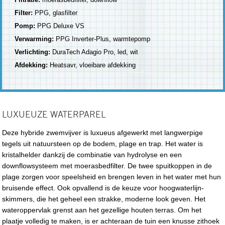
Filter:
PPG, glasfilter
Pomp:
PPG Deluxe VS
Verwarming:
PPG Inverter-Plus, warmtepomp
Verlichting:
DuraTech Adagio Pro, led, wit
Afdekking:
Heatsavr, vloeibare afdekking
LUXUEUZE WATERPAREL
Deze hybride zwemvijver is luxueus afgewerkt met langwerpige
tegels uit natuursteen op de bodem, plage en trap. Het water is
kristalhelder dankzij de combinatie van hydrolyse en een
downflowsysteem met moerasbedfilter. De twee spuitkoppen in de
plage zorgen voor speelsheid en brengen leven in het water met hun
bruisende effect. Ook opvallend is de keuze voor hoogwaterlijn-
skimmers, die het geheel een strakke, moderne look geven. Het
wateroppervlak grenst aan het gezellige houten terras. Om het
plaatje volledig te maken, is er achteraan de tuin een knusse zithoek