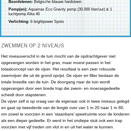
Boordstenen:
Belgische blauwe hardsteen
Pomp(en):
Aquamax Eco Gravity pomp (30.000 liter/uur) & 1
luchtpomp Alita 40
Verlichting:
6 brightpower Spots
ZWEMMEN OP 2 NIVEAUS
Het niveauverschil in de tuin mocht van de opdrachtgever niet
opgevangen worden in het gras, maar moest passen in het
totaalconcept van de vijver. Het resultaat is een zeer robuuste
zwemvijver die uit de grond oprijst. De vijver en filter beslaan de
totale breedte van de tuin. De doorgang naar de tuin wordt
opgevangen door een brede trap die zwem- en moerasgedeelte
scheidt door stapstenen.
De vijver zelf is op vraag van de eigenaar ook in twee niveaus gelegd
en gaat op tweederde van de lengte over van 1 m 20 naar 1 m 80,
om zowel te voorzien in een ‘staanbare’ speelruimte voor de kinderen
als een dieper gedeelte. Er werd in het ondiepe stuk ook een trap
voorzien met vijf treden om vlot in en uit het water te kunnen.