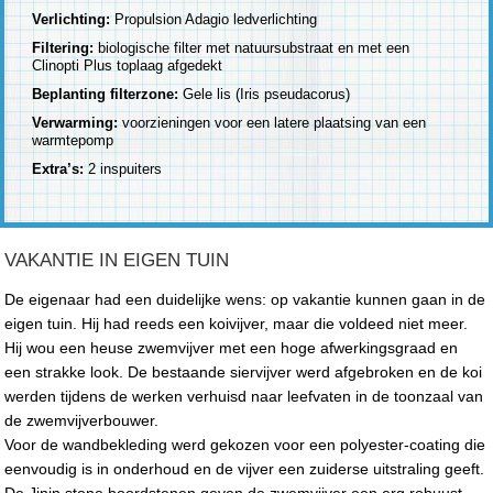
Verlichting:
Propulsion Adagio ledverlichting
Filtering:
biologische filter met natuursubstraat en met een
Clinopti Plus toplaag afgedekt
Beplanting filterzone:
Gele lis (Iris pseudacorus)
Verwarming:
voorzieningen voor een latere plaatsing van een
warmtepomp
Extra’s:
2 inspuiters
VAKANTIE IN EIGEN TUIN
De eigenaar had een duidelijke wens: op vakantie kunnen gaan in de
eigen tuin. Hij had reeds een koivijver, maar die voldeed niet meer.
Hij wou een heuse zwemvijver met een hoge afwerkingsgraad en
een strakke look. De bestaande siervijver werd afgebroken en de koi
werden tijdens de werken verhuisd naar leefvaten in de toonzaal van
de zwemvijverbouwer.
Voor de wandbekleding werd gekozen voor een polyester-coating die
eenvoudig is in onderhoud en de vijver een zuiderse uitstraling geeft.
De Jinin stone boordstenen geven de zwemvijver een erg robuust