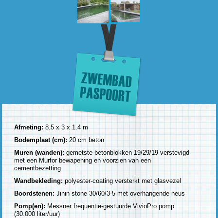
Afmeting:
8.5 x 3 x 1.4 m
Bodemplaat (cm):
20 cm beton
Muren (wanden):
gemetste betonblokken 19/29/19 verstevigd
met een Murfor bewapening en voorzien van een
cementbezetting
Wandbekleding:
polyester-coating versterkt met glasvezel
Boordstenen:
Jinin stone 30/60/3-5 met overhangende neus
Pomp(en):
Messner frequentie-gestuurde VivioPro pomp
(30.000 liter/uur)