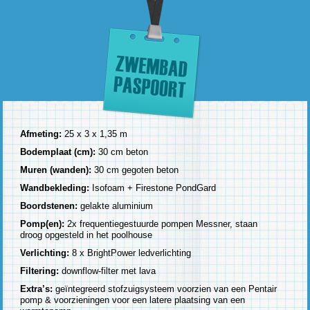
Afmeting:
25 x 3 x 1,35 m
Bodemplaat (cm):
30 cm beton
Muren (wanden):
30 cm gegoten beton
Wandbekleding:
Isofoam + Firestone PondGard
Boordstenen:
gelakte aluminium
Pomp(en):
2x frequentiegestuurde pompen Messner, staan
droog opgesteld in het poolhouse
Verlichting:
8 x BrightPower ledverlichting
Filtering:
downflow-filter met lava
Extra’s:
geïntegreerd stofzuigsysteem voorzien van een Pentair
pomp & voorzieningen voor een latere plaatsing van een