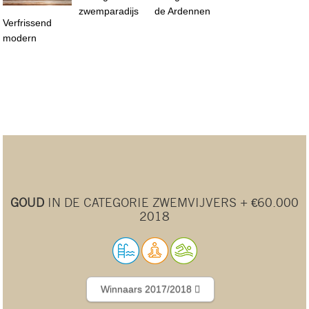
zwemparadijs
de Ardennen
Verfrissend
modern
GOUD
IN DE CATEGORIE ZWEMVIJVERS + €60.000
2018
Winnaars 2017/2018