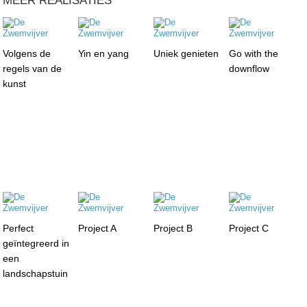
MEER REALISATIES
Volgens de
Yin en yang
Uniek genieten
Go with the
regels van de
downflow
kunst
Perfect
Project A
Project B
Project C
geïntegreerd in
een
landschapstuin