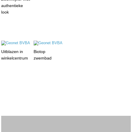
authentieke
look
Uitblazen in
Biotop
winkelcentrum
zwembad