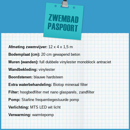
Afmeting zwemvijver:
12 x 4 x 1,5 m
Bodemplaat (cm):
20 cm gewapend beton
Muren (wanden):
full dubbele vinylester monoblock antraciet
Wandbekleding:
vinylester
Boordstenen:
blauwe hardsteen
Extra waterbehandeling:
Biotop mineraal filter
Filter:
hoogbedfilter met nano glasparels, zandfilter
Pomp:
Starline frequentiegestuurde pomp
Verlichting:
MTS LED wit licht
Verwarming:
warmtepomp