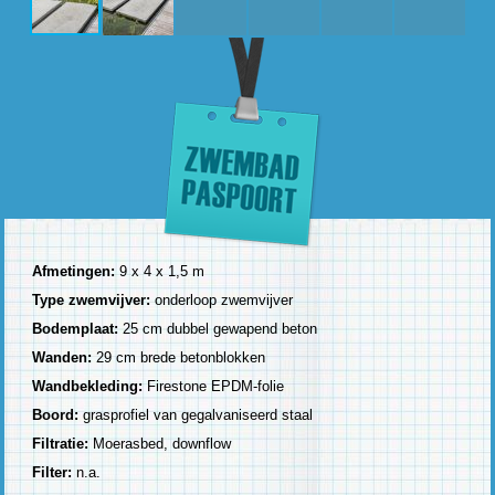
Afmetingen:
9 x 4 x 1,5 m
Type zwemvijver:
onderloop zwemvijver
Bodemplaat:
25 cm dubbel gewapend beton
Wanden:
29 cm brede betonblokken
Wandbekleding:
Firestone EPDM-folie
Boord:
grasprofiel van gegalvaniseerd staal
Filtratie:
Moerasbed, downflow
Filter:
n.a.