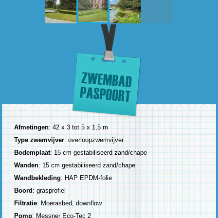
Afmetingen
: 42 x 3 tot 5 x 1,5 m
Type zwemvijver
: overloopzwemvijver
Bodemplaat
: 15 cm gestabiliseerd zand/chape
Wanden
: 15 cm gestabiliseerd zand/chape
Wandbekleding
: HAP EPDM-folie
Boord
: grasprofiel
Filtratie
: Moerasbed, downflow
Pomp
: Messner Eco-Tec 2