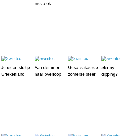
mozaïek
Je eigen stukje
Van skimmer
Gesofistikeerde
Skinny
Griekenland
naar overloop
zomerse sfeer
dipping?