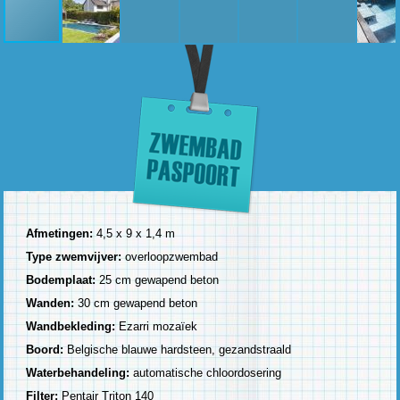
Afmetingen:
4,5 x 9 x 1,4 m
Type zwemvijver:
overloopzwembad
Bodemplaat:
25 cm gewapend beton
Wanden:
30 cm gewapend beton
Wandbekleding:
Ezarri mozaïek
Boord:
Belgische blauwe hardsteen, gezandstraald
Waterbehandeling:
automatische chloordosering
Filter:
Pentair Triton 140