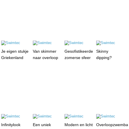
Je eigen stukje
Van skimmer
Gesofistikeerde
Skinny
Griekenland
naar overloop
zomerse sfeer
dipping?
Infinitylook
Een uniek
Modern en licht
Overloopzwemba