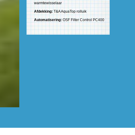
warmtewisselaar
Afdekking:
T&A AquaTop rolluik
Automatisering:
OSF Filter Control PC400