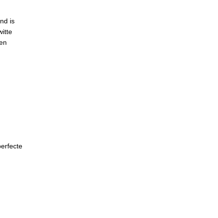
nd is
itte
 en
erfecte