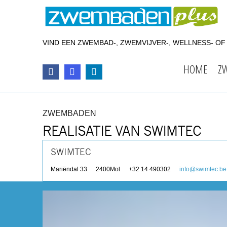
VIND EEN ZWEMBAD-, ZWEMVIJVER-, WELLNESS- O
HOME
Z
ZWEMBADEN
REALISATIE VAN SWIMTEC
SWIMTEC
Mariëndal 33
2400
Mol
+32 14 490302
info@swimtec.be