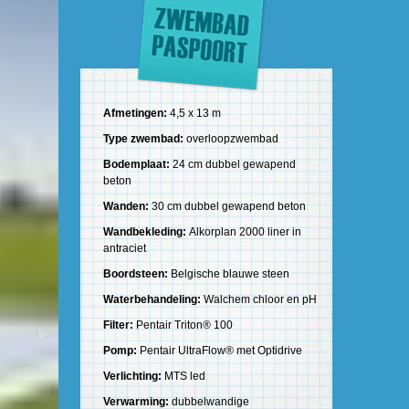
Afmetingen:
4,5 x 13 m
Type zwembad:
overloopzwembad
Bodemplaat:
24 cm dubbel gewapend
beton
Wanden:
30 cm dubbel gewapend beton
Wandbekleding:
Alkorplan 2000 liner in
antraciet
Boordsteen:
Belgische blauwe steen
Waterbehandeling:
Walchem chloor en pH
Filter:
Pentair Triton® 100
Pomp:
Pentair UltraFlow® met Optidrive
Verlichting:
MTS led
Verwarming:
dubbelwandige