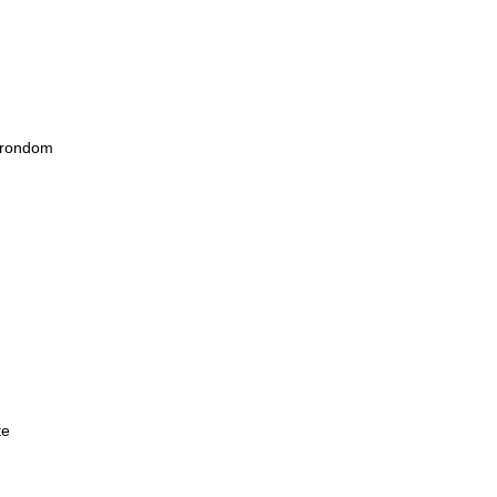
s rondom
te