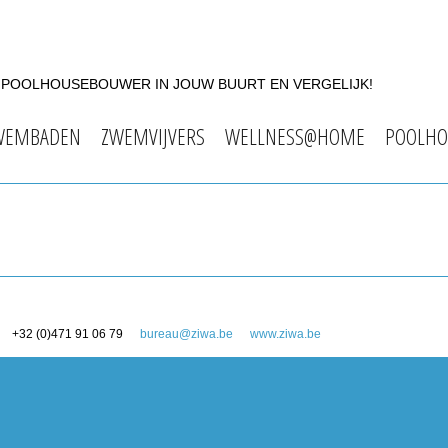
F POOLHOUSEBOUWER IN JOUW BUURT EN VERGELIJK!
WEMBADEN
ZWEMVIJVERS
WELLNESS@HOME
POOLHO
+32 (0)471 91 06 79
bureau@ziwa.be
www.ziwa.be