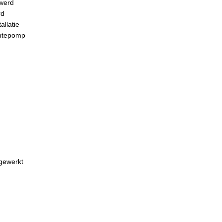
 werd
rd
allatie
rmtepomp
gewerkt