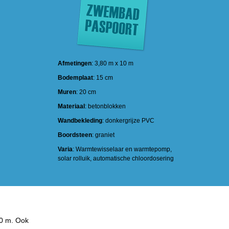
Afmetingen
: 3,80 m x 10 m
Bodemplaat
: 15 cm
Muren
: 20 cm
Materiaal
: betonblokken
Wandbekleding
: donkergrijze PVC
Boordsteen
: graniet
Varia
: Warmtewisselaar en warmtepomp,
solar rolluik, automatische chloordosering
00 m. Ook