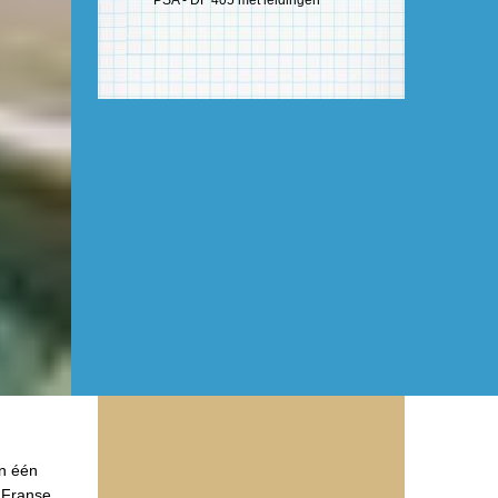
PSA - DF 405 met leidingen
an één
 Franse