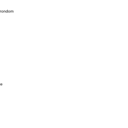
s rondom
te