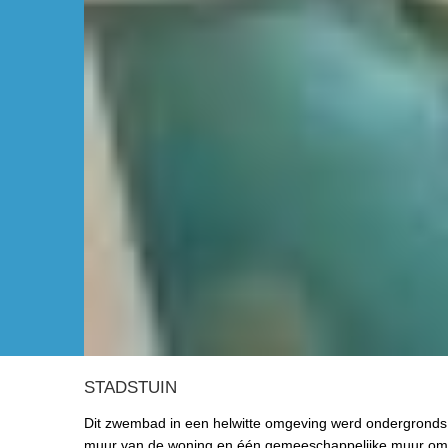
STADSTUIN
Dit zwembad in een helwitte omgeving werd ondergronds
muur van de woning en één gemeeschappelijke muur om h