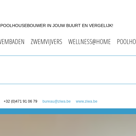
F POOLHOUSEBOUWER IN JOUW BUURT EN VERGELIJK!
WEMBADEN
ZWEMVIJVERS
WELLNESS@HOME
POOLHO
+32 (0)471 91 06 79
bureau@ziwa.be
www.ziwa.be