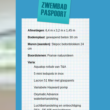
Afmetingen
: 6,4 m x 3,2 m x 1,45 m
Bodemplaat
: gewapend beton 30 cm
Muren (wanden)
: Stepoc betonblokken 24
cm
Boordstenen
: Franse natuursteen
Varia
:
Aquatop rolluik van T&A
5 mini ledspots in inox
Lacron 51 filter met glasparels
Variabele Hayward pomp
Oxymatic Advance
waterbehandeling
Luchtbehandeling en ontvochtiging