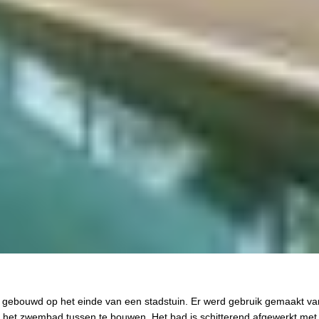
 gebouwd op het einde van een stadstuin. Er werd gebruik gemaakt v
et zwembad tussen te bouwen. Het bad is schitterend afgewerkt met