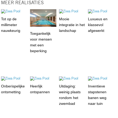
MEER REALISATIES
Tot op de
Mooie
Luxueus en
millimeter
integratie in het
klassevol
nauwkeurig
landschap
afgewerkt
Toegankelijk
voor mensen
met een
beperking
Onberispelijke
Heerlijk
Uitdaging:
Inventieve
ontsmetting
ontspannen
weinig plaats
stapstenen
rondom het
banen weg
zwembad
naar tuin