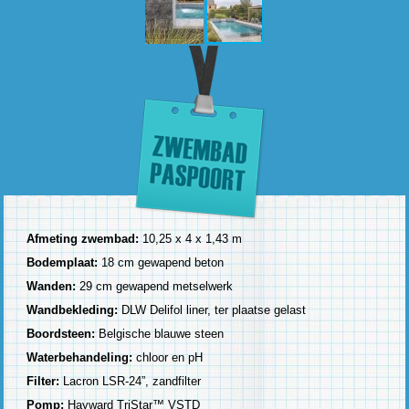
Afmeting zwembad:
10,25 x 4 x 1,43 m
Bodemplaat:
18 cm gewapend beton
Wanden:
29 cm gewapend metselwerk
Wandbekleding:
DLW Delifol liner, ter plaatse gelast
Boordsteen:
Belgische blauwe steen
Waterbehandeling:
chloor en pH
Filter:
Lacron LSR-24”, zandfilter
Pomp:
Hayward TriStar™ VSTD