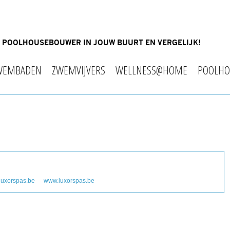
OF POOLHOUSEBOUWER IN JOUW BUURT EN VERGELIJK!
WEMBADEN
ZWEMVIJVERS
WELLNESS@HOME
POOLHO
luxorspas.be
www.luxorspas.be