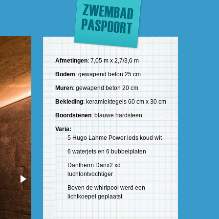
Afmetingen
: 7,05 m x 2,7/3,6 m
Bodem
: gewapend beton 25 cm
Muren
: gewapend beton 20 cm
Bekleding
: keramiektegels 60 cm x 30 cm
Boordstenen
: blauwe hardsteen
Varia:
5 Hugo Lahme Power leds koud wit
6 waterjets en 6 bubbelplaten
Dantherm Danx2 xd
luchtontvochtiger
Boven de whirlpool werd een
lichtkoepel geplaatst