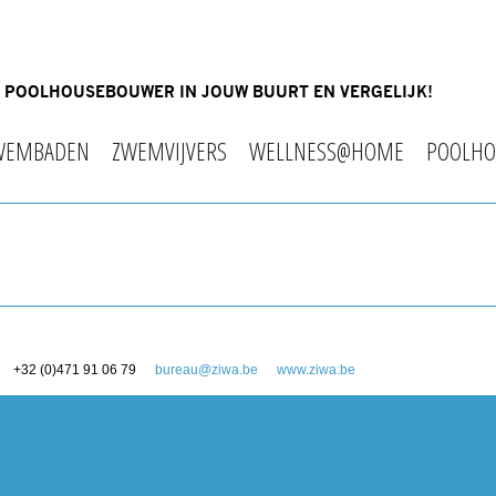
OF POOLHOUSEBOUWER IN JOUW BUURT EN VERGELIJK!
WEMBADEN
ZWEMVIJVERS
WELLNESS@HOME
POOLHO
+32 (0)471 91 06 79
bureau@ziwa.be
www.ziwa.be