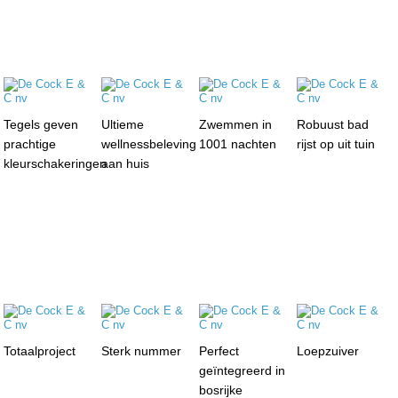
Tegels geven
Ultieme
Zwemmen in
Robuust bad
prachtige
wellnessbeleving
1001 nachten
rijst op uit tuin
kleurschakeringen
aan huis
Totaalproject
Sterk nummer
Perfect
Loepzuiver
geïntegreerd in
bosrijke