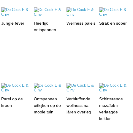
Jungle fever
Heerlijk
Wellness paleis
Strak en sober
ontspannen
Parel op de
Ontspannen
Verbluffende
Schitterende
kroon
uitkijken op de
wellness na
mozaïek in
mooie tuin
járen overleg
verlaagde
kelder