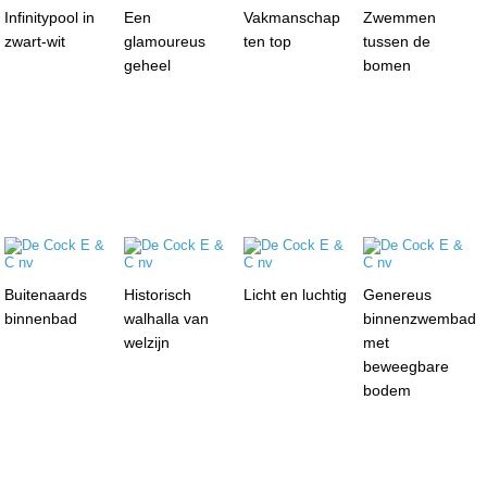
Infinitypool in
Een
Vakmanschap
Zwemmen
zwart-wit
glamoureus
ten top
tussen de
geheel
bomen
Buitenaards
Historisch
Licht en luchtig
Genereus
binnenbad
walhalla van
binnenzwembad
welzijn
met
beweegbare
bodem