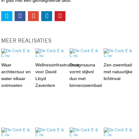
in glas met een geïntegreerde deur.
MEER REALISATIES
Waar
Wellnessinfrastructuur
Designsauna
Zen-zwembad
architectuur en
voor David
vormt stijlvol
met natuurlijke
water elkaar
Lloyd
duo met
lichtinval
ontmoeten
Zaventem
binnenzwembad