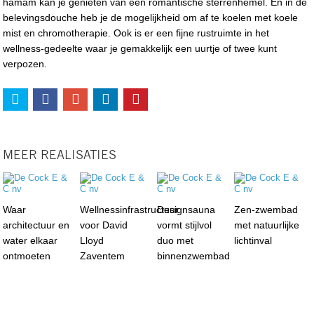
hamam kan je genieten van een romantische sterrenhemel. En in de
belevingsdouche heb je de mogelijkheid om af te koelen met koele
mist en chromotherapie. Ook is er een fijne rustruimte in het
wellness-gedeelte waar je gemakkelijk een uurtje of twee kunt
verpozen.
MEER REALISATIES
Waar
Wellnessinfrastructuur
Designsauna
Zen-zwembad
architectuur en
voor David
vormt stijlvol
met natuurlijke
water elkaar
Lloyd
duo met
lichtinval
ontmoeten
Zaventem
binnenzwembad