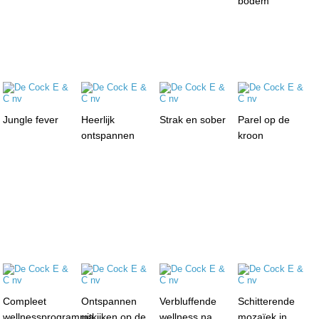
bodem
Jungle fever
Heerlijk
Strak en sober
Parel op de
ontspannen
kroon
Compleet
Ontspannen
Verbluffende
Schitterende
wellnessprogramma
uitkijken op de
wellness na
mozaïek in