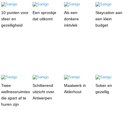
10 punten voor
Een sprookje
Als een
Staycation aan
sfeer en
dat uitkomt
donkere
een klein
gezelligheid
inktvlek
budget
Twee
Schitterend
Maatwerk in
Sober en
wellnessruimtes
uitzicht over
Alderhout
gezellig
die apart af te
Antwerpen
huren zijn