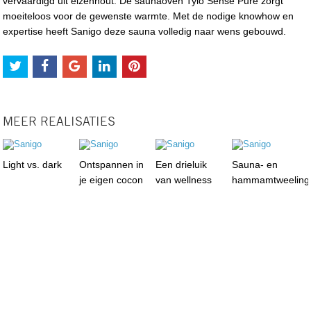
vervaardigd uit elzenhout. De saunaoven Tylö Sense Pure zorgt
moeiteloos voor de gewenste warmte. Met de nodige knowhow en
expertise heeft Sanigo deze sauna volledig naar wens gebouwd.
MEER REALISATIES
Light vs. dark
Ontspannen in
Een drieluik
Sauna- en
je eigen cocon
van wellness
hammamtweeling