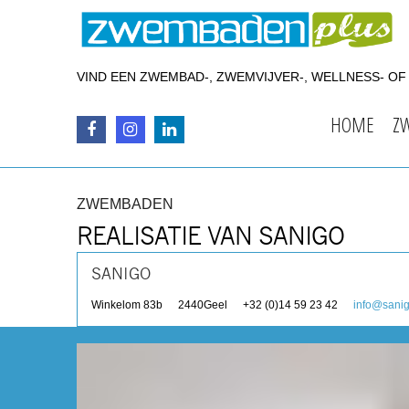
VIND EEN ZWEMBAD-, ZWEMVIJVER-, WELLNESS- O
HOME
Z
ZWEMBADEN
REALISATIE VAN SANIGO
SANIGO
Winkelom 83b
2440
Geel
+32 (0)14 59 23 42
info@sani