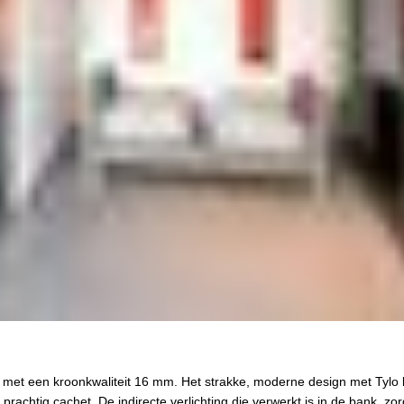
et een kroonkwaliteit 16 mm. Het strakke, moderne design met Tylo 
rachtig cachet. De indirecte verlichting die verwerkt is in de bank, zor