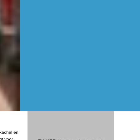
kachel en
gt voor