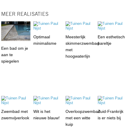
MEER REALISATIES
Optimaal
Meesterlijk
Een esthetisch
minimalisme
skimmerzwembad
pareltje
Een bad om je
met
aan te
hoogwaterlijn
spiegelen
Zwembad met
Wit is het
Overloopzwembad
Zuid-Frankrijk
zwemvijverlook
nieuwe blauw!
met een witte
is er niets bij
kuip