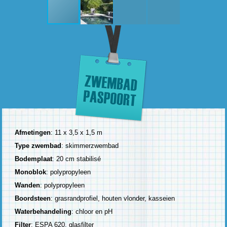
Afmetingen
: 11 x 3,5 x 1,5 m
Type zwembad
: skimmerzwembad
Bodemplaat
: 20 cm stabilisé
Monoblok
: polypropyleen
Wanden
: polypropyleen
Boordsteen
: grasrandprofiel, houten vlonder, kasseien
Waterbehandeling
: chloor en pH
Filter
: ESPA 620, glasfilter