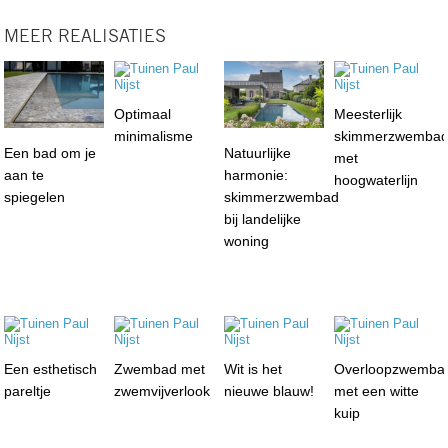
MEER REALISATIES
Optimaal
Meesterlijk
minimalisme
skimmerzwemba
Een bad om je
Natuurlijke
met
aan te
harmonie:
hoogwaterlijn
spiegelen
skimmerzwembad
bij landelijke
woning
Een esthetisch
Zwembad met
Wit is het
Overloopzwemba
pareltje
zwemvijverlook
nieuwe blauw!
met een witte
kuip