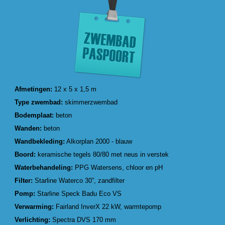
Afmetingen:
12 x 5 x 1,5 m
Type zwembad:
skimmerzwembad
Bodemplaat:
beton
Wanden:
beton
Wandbekleding:
Alkorplan 2000 - blauw
Boord:
keramische tegels 80/80 met neus in verstek
Waterbehandeling:
PPG Watersens, chloor en pH
Filter:
Starline Waterco 30”, zandfilter
Pomp:
Starline Speck Badu Eco VS
Verwarming:
Fairland InverX 22 kW, warmtepomp
Verlichting:
Spectra DVS 170 mm