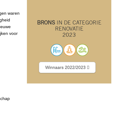
ngen waren
gheid
BRONS
IN DE CATEGORIE
Nieuwe
RENOVATIE
jken voor
2023
Winnaars 2022/2023
schap