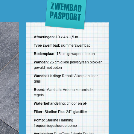
Afmetingen:
10 x 4 x 1,5 m
Type zwembad:
skimmerzwembad
Bodemplaat:
15 cm gewapend beton
Wanden:
25 cm dikke polystyreen blokken
gevuld met beton
Wandbekleding:
Renolit Alkorplan liner,
grijs
Boord:
Marshalls Ardena keramische
tegels
Waterbehandeling:
chloor en pH
Filter:
Starline Plus 24”, glasfilter
Pomp:
Starline Hanning
frequentiegestuurde pomp