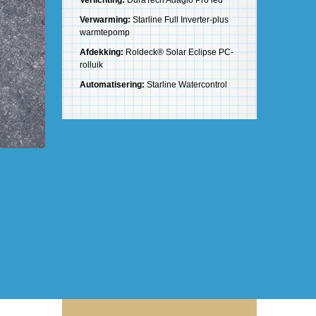
Verlichting:
DuraTech Adagio Pro led
Verwarming:
Starline Full Inverter-plus
warmtepomp
Afdekking:
Roldeck® Solar Eclipse PC-
rolluik
Automatisering:
Starline Watercontrol