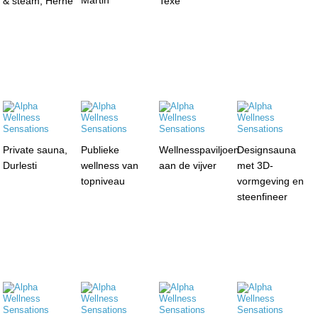
& steam, Herne
Texe
Private sauna,
Publieke
Wellnesspaviljoen
Designsauna
Durlesti
wellness van
aan de vijver
met 3D-
topniveau
vormgeving en
steenfineer