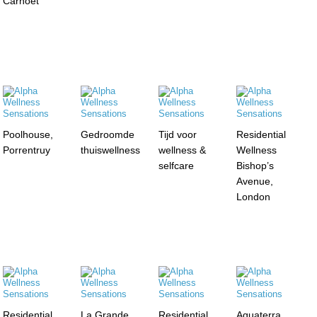
Carnöet
Poolhouse,
Gedroomde
Tijd voor
Residential
Porrentruy
thuiswellness
wellness &
Wellness
selfcare
Bishop’s
Avenue,
London
Residential
La Grande
Residential
Aquaterra