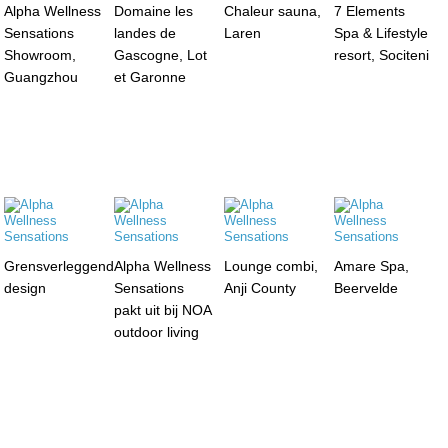
Alpha Wellness
Domaine les
Chaleur sauna,
7 Elements
Sensations
landes de
Laren
Spa & Lifestyle
Showroom,
Gascogne, Lot
resort, Sociteni
Guangzhou
et Garonne
Grensverleggend
Alpha Wellness
Lounge combi,
Amare Spa,
design
Sensations
Anji County
Beervelde
pakt uit bij NOA
outdoor living