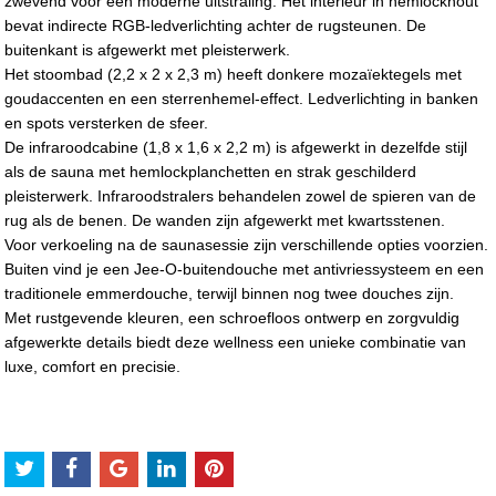
zwevend voor een moderne uitstraling. Het interieur in hemlockhout
bevat indirecte RGB-ledverlichting achter de rugsteunen. De
buitenkant is afgewerkt met pleisterwerk.
Het stoombad (2,2 x 2 x 2,3 m) heeft donkere mozaïektegels met
goudaccenten en een sterrenhemel-effect. Ledverlichting in banken
en spots versterken de sfeer.
De infraroodcabine (1,8 x 1,6 x 2,2 m) is afgewerkt in dezelfde stijl
als de sauna met hemlockplanchetten en strak geschilderd
pleisterwerk. Infraroodstralers behandelen zowel de spieren van de
rug als de benen. De wanden zijn afgewerkt met kwartsstenen.
Voor verkoeling na de saunasessie zijn verschillende opties voorzien.
Buiten vind je een Jee-O-buitendouche met antivriessysteem en een
traditionele emmerdouche, terwijl binnen nog twee douches zijn.
Met rustgevende kleuren, een schroefloos ontwerp en zorgvuldig
afgewerkte details biedt deze wellness een unieke combinatie van
luxe, comfort en precisie.