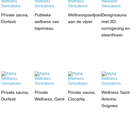
Private sauna,
Publieke
Wellnesspaviljoen
Designsauna
Durlesti
wellness van
aan de vijver
met 3D-
topniveau
vormgeving en
steenfineer
Private sauna,
Private
Private sauna,
Wellness Saint
Durlesti
Wellness, Genk
Ciocarlia
Antoine,
Soignies