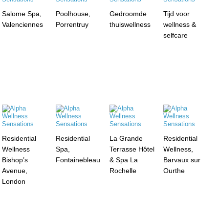
Salome Spa,
Poolhouse,
Gedroomde
Tijd voor
Valenciennes
Porrentruy
thuiswellness
wellness &
selfcare
Residential
Residential
La Grande
Residential
Wellness
Spa,
Terrasse Hôtel
Wellness,
Bishop’s
Fontainebleau
& Spa La
Barvaux sur
Avenue,
Rochelle
Ourthe
London