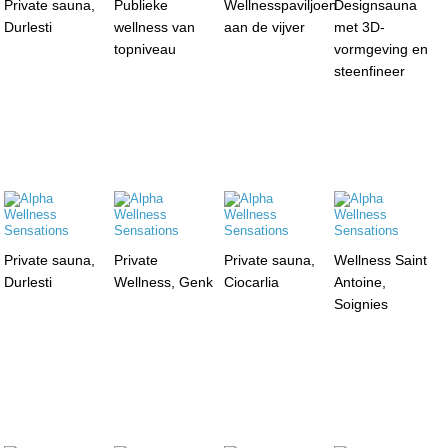
Private sauna,
Publieke
Wellnesspaviljoen
Designsauna
Durlesti
wellness van
aan de vijver
met 3D-
topniveau
vormgeving en
steenfineer
Private sauna,
Private
Private sauna,
Wellness Saint
Durlesti
Wellness, Genk
Ciocarlia
Antoine,
Soignies