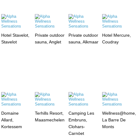
Hotel Stavelot,
Private outdoor
Private outdoor
Hotel Mercure,
Stavelot
sauna, Anglet
sauna, Alkmaar
Coudray
Domaine
Terhills Resort,
Camping Les
Wellness@home,
Allard,
Maasmechelen
Embruns,
La Barre De
Kortessem
Clohars-
Monts
Carnöet