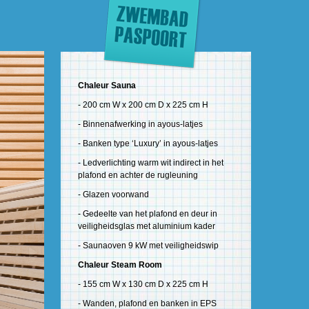
Chaleur Sauna
- 200 cm W x 200 cm D x 225 cm H
- Binnenafwerking in ayous-latjes
- Banken type ‘Luxury’ in ayous-latjes
- Ledverlichting warm wit indirect in het
plafond en achter de rugleuning
- Glazen voorwand
- Gedeelte van het plafond en deur in
veiligheidsglas met aluminium kader
- Saunaoven 9 kW met veiligheidswip
Chaleur Steam Room
- 155 cm W x 130 cm D x 225 cm H
- Wanden, plafond en banken in EPS