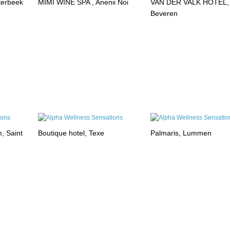
terbeek
MIMI WINE SPA , Anenii Noi
VAN DER VALK HOTEL,
Beveren
, Saint
Boutique hotel, Texe
Palmaris, Lummen