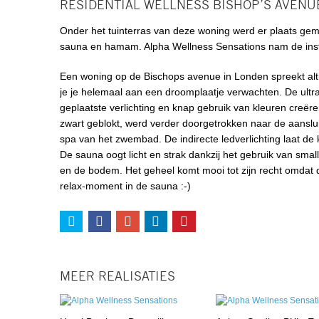
RESIDENTIAL WELLNESS BISHOP’S AVENU
Onder het tuinterras van deze woning werd er plaats ge
sauna en hamam. Alpha Wellness Sensations nam de instal
Een woning op de Bischops avenue in Londen spreekt alti
je je helemaal aan een droomplaatje verwachten. De ul
geplaatste verlichting en knap gebruik van kleuren creë
zwart geblokt, werd verder doorgetrokken naar de aansl
spa van het zwembad. De indirecte ledverlichting laat d
De sauna oogt licht en strak dankzij het gebruik van smal
en de bodem. Het geheel komt mooi tot zijn recht omdat de 
relax-moment in de sauna :-)
MEER REALISATIES