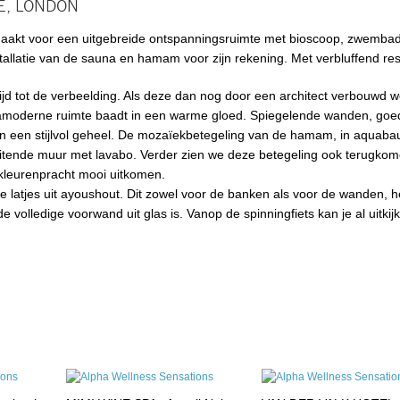
E, LONDON
maakt voor een uitgebreide ontspanningsruimte met bioscoop, zwembad,
latie van de sauna en hamam voor zijn rekening. Met verbluffend res
jd tot de verbeelding. Als deze dan nog door een architect verbouwd 
tramoderne ruimte baadt in een warme gloed. Spiegelende wanden, goe
ren een stijlvol geheel. De mozaïekbetegeling van de hamam, in aquab
uitende muur met lavabo. Verder zien we deze betegeling ook terugkom
e kleurenpracht mooi uitkomen.
le latjes uit ayoushout. Dit zowel voor de banken als voor de wanden, h
volledige voorwand uit glas is. Vanop de spinningfiets kan je al uitkij