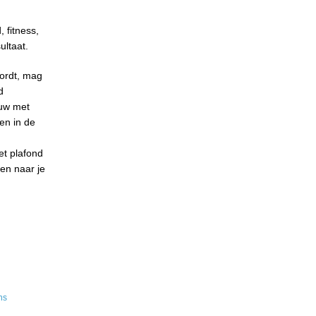
 fitness,
ultaat.
wordt, mag
d
auw met
en in de
et plafond
ken naar je