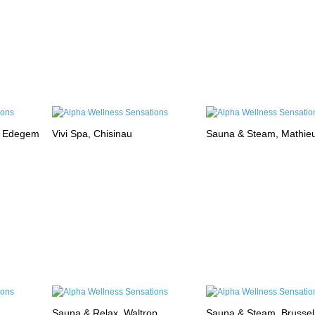
, Edegem
Vivi Spa, Chisinau
Sauna & Steam, Mathie
Sauna & Relax, Waltrop
Sauna & Steam, Brussel