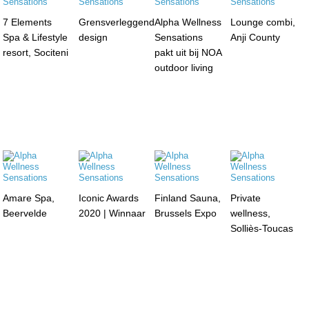
7 Elements
Grensverleggend
Alpha Wellness
Lounge combi,
Spa & Lifestyle
design
Sensations
Anji County
resort, Sociteni
pakt uit bij NOA
outdoor living
Amare Spa,
Iconic Awards
Finland Sauna,
Private
Beervelde
2020 | Winnaar
Brussels Expo
wellness,
Solliès-Toucas