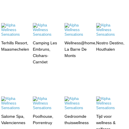
Terhills Resort,
Camping Les
Wellness@home,
Nostro Destino,
Maasmechelen
Embruns,
La Barre De
Houthalen
Clohars-
Monts
Carnöet
Salome Spa,
Poolhouse,
Gedroomde
Tijd voor
Valenciennes
Porrentruy
thuiswellness
wellness &
selfcare