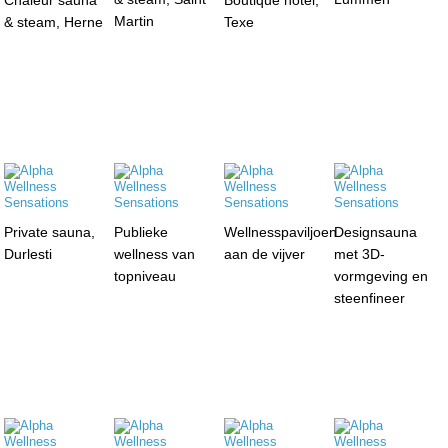
Chaleur sauna
Boutique hotel,
Martin
& steam, Herne
Texe
Private sauna,
Publieke
Wellnesspaviljoen
Designsauna
Durlesti
wellness van
aan de vijver
met 3D-
topniveau
vormgeving en
steenfineer