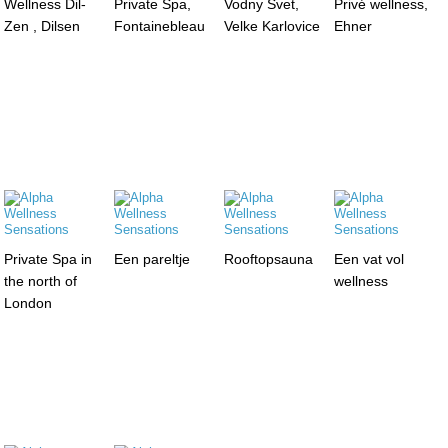
Wellness Dil-
Private Spa,
Vodny Svet,
Privé wellness,
Zen , Dilsen
Fontainebleau
Velke Karlovice
Ehner
Private Spa in
Een pareltje
Rooftopsauna
Een vat vol
the north of
wellness
London