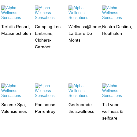
Terhills Resort,
Camping Les
Wellness@home,
Nostro Destino,
Maasmechelen
Embruns,
La Barre De
Houthalen
Clohars-
Monts
Carnöet
Salome Spa,
Poolhouse,
Gedroomde
Tijd voor
Valenciennes
Porrentruy
thuiswellness
wellness &
selfcare