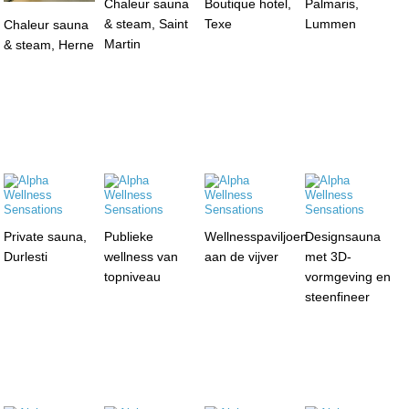
Chaleur sauna
Boutique hotel,
Palmaris,
& steam, Saint
Texe
Lummen
Chaleur sauna
Martin
& steam, Herne
Private sauna,
Publieke
Wellnesspaviljoen
Designsauna
Durlesti
wellness van
aan de vijver
met 3D-
topniveau
vormgeving en
steenfineer