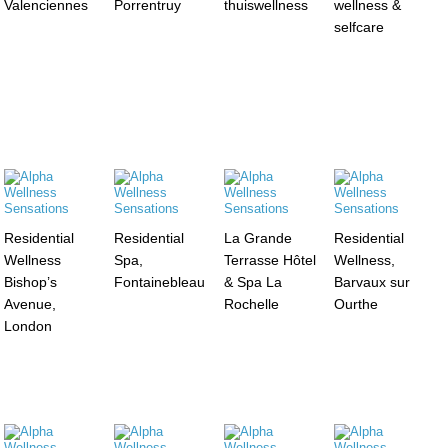
Valenciennes
Porrentruy
thuiswellness
wellness &
selfcare
Residential
Residential
La Grande
Residential
Wellness
Spa,
Terrasse Hôtel
Wellness,
Bishop’s
Fontainebleau
& Spa La
Barvaux sur
Avenue,
Rochelle
Ourthe
London