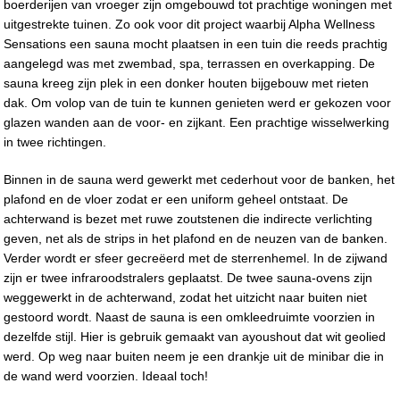
boerderijen van vroeger zijn omgebouwd tot prachtige woningen met
uitgestrekte tuinen. Zo ook voor dit project waarbij Alpha Wellness
Sensations een sauna mocht plaatsen in een tuin die reeds prachtig
aangelegd was met zwembad, spa, terrassen en overkapping. De
sauna kreeg zijn plek in een donker houten bijgebouw met rieten
dak. Om volop van de tuin te kunnen genieten werd er gekozen voor
glazen wanden aan de voor- en zijkant. Een prachtige wisselwerking
in twee richtingen.
Binnen in de sauna werd gewerkt met cederhout voor de banken, het
plafond en de vloer zodat er een uniform geheel ontstaat. De
achterwand is bezet met ruwe zoutstenen die indirecte verlichting
geven, net als de strips in het plafond en de neuzen van de banken.
Verder wordt er sfeer gecreëerd met de sterrenhemel. In de zijwand
zijn er twee infraroodstralers geplaatst. De twee sauna-ovens zijn
weggewerkt in de achterwand, zodat het uitzicht naar buiten niet
gestoord wordt. Naast de sauna is een omkleedruimte voorzien in
dezelfde stijl. Hier is gebruik gemaakt van ayoushout dat wit geolied
werd. Op weg naar buiten neem je een drankje uit de minibar die in
de wand werd voorzien. Ideaal toch!