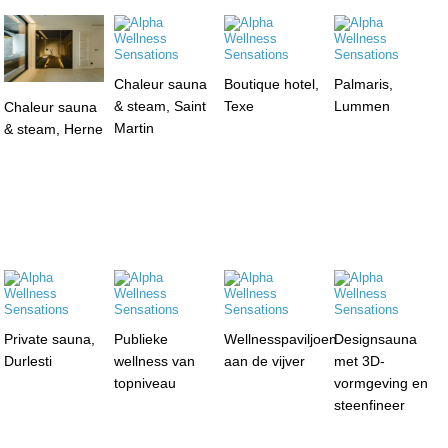
Chaleur sauna
Boutique hotel,
Palmaris,
& steam, Saint
Texe
Lummen
Chaleur sauna
Martin
& steam, Herne
Private sauna,
Publieke
Wellnesspaviljoen
Designsauna
Durlesti
wellness van
aan de vijver
met 3D-
topniveau
vormgeving en
steenfineer