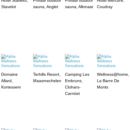
Hotel Stavelot,
Private outdoor
Private outdoor
Hotel Mercure,
Stavelot
sauna, Anglet
sauna, Alkmaar
Coudray
Domaine
Terhills Resort,
Camping Les
Wellness@home,
Allard,
Maasmechelen
Embruns,
La Barre De
Kortessem
Clohars-
Monts
Carnöet